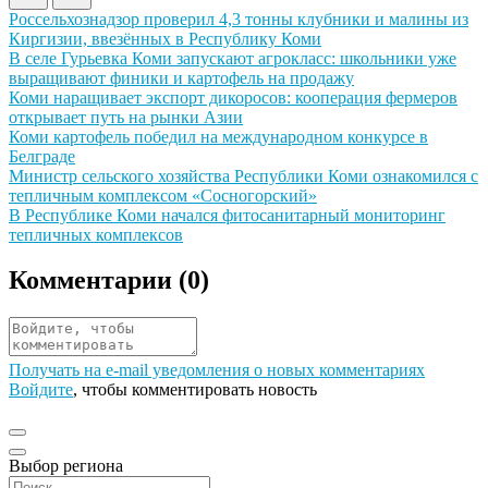
Иллюстрация новости
Россельхознадзор проверил 4,3 тонны клубники и малины из
Киргизии, ввезённых в Республику Коми
Иллюстрация новости
В селе Гурьевка Коми запускают агрокласс: школьники уже
выращивают финики и картофель на продажу
Иллюстрация новости
Коми наращивает экспорт дикоросов: кооперация фермеров
открывает путь на рынки Азии
Иллюстрация новости
Коми картофель победил на международном конкурсе в
Белграде
Иллюстрация новости
Министр сельского хозяйства Республики Коми ознакомился с
тепличным комплексом «Сосногорский»
Иллюстрация новости
В Республике Коми начался фитосанитарный мониторинг
тепличных комплексов
Комментарии (
0
)
Получать на e‑mail уведомления о новых комментариях
Войдите
, чтобы комментировать новость
Выбор региона
Поиск региона