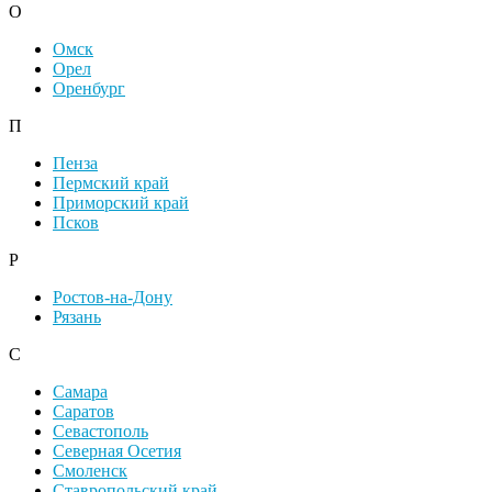
О
Омск
Орел
Оренбург
П
Пенза
Пермский край
Приморский край
Псков
Р
Ростов-на-Дону
Рязань
С
Самара
Саратов
Севастополь
Северная Осетия
Смоленск
Ставропольский край