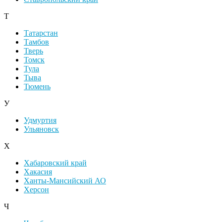
Т
Татарстан
Тамбов
Тверь
Томск
Тула
Тыва
Тюмень
У
Удмуртия
Ульяновск
Х
Хабаровский край
Хакасия
Ханты-Мансийский АО
Херсон
Ч