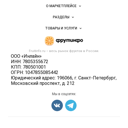
овощей и
Важные разделы и контакты
Навигация по сайту
фруктов
О МАРКЕТПЛЕЙСЕ
Новости Fruitinfo.ru
РАЗДЕЛЫ
Услуги и цены
Объявления
ТОВАРЫ И УСЛУГИ
Размещение рекламы
Каталог компаний
Готовая продукция
Публичная оферта
Новости рынка
Овощи
Контактная информация
Форум
Fruitinfo.ru – весь
рынок фруктов
в России.
Фрукты
Политика обработки персональных данных
ООО «Инлайн»
Бренды
Ягоды
ИНН: 7805355672
Для СМИ
Вакансии
КПП: 780501001
Орехи
ОГРН: 1047855085442
Блог
Грибы
Юридический адрес: 196066, г. Санкт-Петербург,
Московский проспект, д. 212
Оборудование
Добавить объявление
Мы в соцсетях:
Карта объявлений
Счетчики, авторское право, логотипы