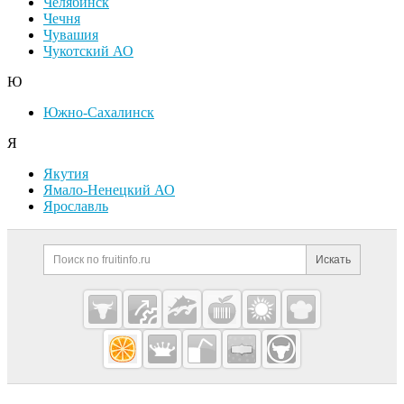
Челябинск
Чечня
Чувашия
Чукотский АО
Ю
Южно-Сахалинск
Я
Якутия
Ямало-Ненецкий АО
Ярославль
Дополнительная информация
Поиск по сайту и ссылк
Искать
Cсылки на полезные проекты
Fruitinfo.ru
— рынок