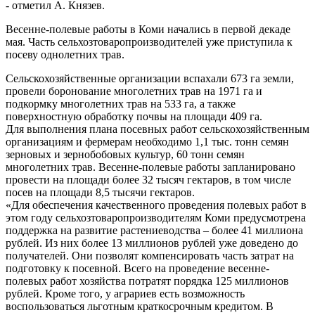
- отметил А. Князев.
Весенне-полевые работы в Коми начались в первой декаде
мая. Часть сельхозтоваропроизводителей уже приступила к
посеву однолетних трав.
Сельскохозяйственные организации вспахали 673 га земли,
провели боронование многолетних трав на 1971 га и
подкормку многолетних трав на 533 га, а также
поверхностную обработку почвы на площади 409 га.
Для выполнения плана посевных работ сельскохозяйственным
организациям и фермерам необходимо 1,1 тыс. тонн семян
зерновых и зернобобовых культур, 60 тонн семян
многолетних трав. Весенне-полевые работы запланировано
провести на площади более 32 тысяч гектаров, в том числе
посев на площади 8,5 тысячи гектаров.
«Для обеспечения качественного проведения полевых работ в
этом году сельхозтоваропроизводителям Коми предусмотрена
поддержка на развитие растениеводства – более 41 миллиона
рублей. Из них более 13 миллионов рублей уже доведено до
получателей. Они позволят компенсировать часть затрат на
подготовку к посевной. Всего на проведение весенне-
полевых работ хозяйства потратят порядка 125 миллионов
рублей. Кроме того, у аграриев есть возможность
воспользоваться льготным краткосрочным кредитом. В