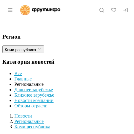
Раздел навигации по сайту fruitinfo.ru
Аграрии Коми приступили к посевной
Фильтры
Регион
Коми республика
Категория новостей
Все
Главные
Региональные
Дальнее зарубежье
Ближнее зарубежье
Новости компаний
Обзоры отрасли
Новости
Разделы
Новости
Региональные
Коми республика