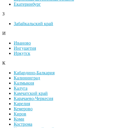
Екатеринбург
З
Забайкальский край
И
Иваново
Ингушетия
Иркутск
К
Кабардино-Балкария
Калининград
Калмыкия
Калуга
Камчатский край
Карачаево-Черкесия
Карелия
Кемерово
Киров
Коми
Кострома